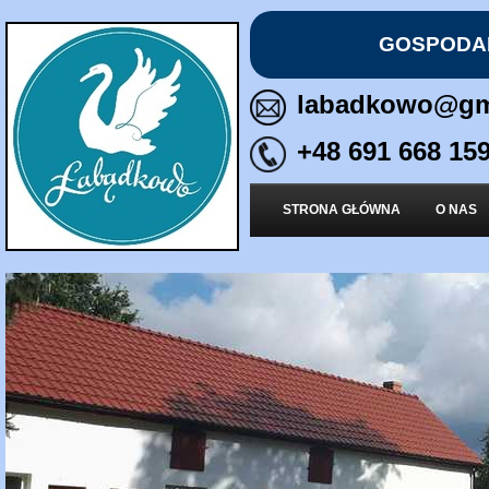
GOSPODA
labadkowo@gm
+48 691 668 15
STRONA GŁÓWNA
O NAS