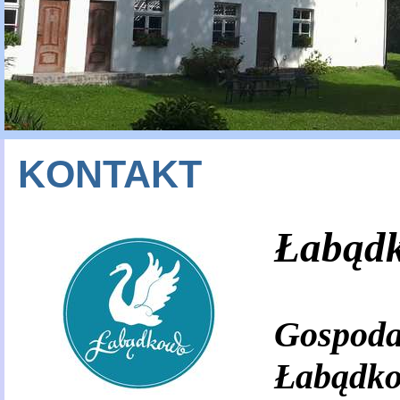
KONTAKT
Łabąd
Gospoda
Łabądk