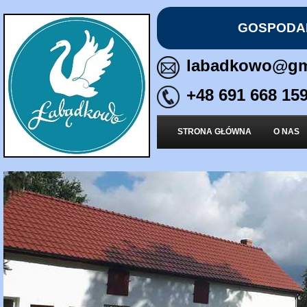
GOSPODA
labadkowo@gm
+48 691 668 15
STRONA GŁÓWNA
O NAS