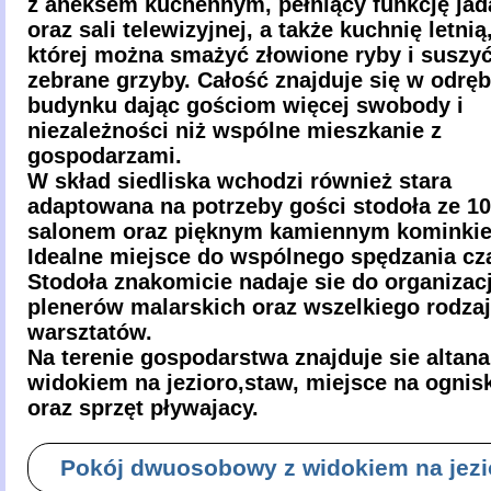
z aneksem kuchennym, pełniący funkcję jad
oraz sali telewizyjnej, a także kuchnię letnią
której można smażyć złowione ryby i suszy
zebrane grzyby. Całość znajduje się w odr
budynku dając gościom więcej swobody i
niezależności niż wspólne mieszkanie z
gospodarzami.
W skład siedliska wchodzi również stara
adaptowana na potrzeby gości stodoła ze 1
salonem oraz pięknym kamiennym kominki
Idealne miejsce do wspólnego spędzania cz
Stodoła znakomicie nadaje sie do organizacj
plenerów malarskich oraz wszelkiego rodza
warsztatów.
Na terenie gospodarstwa znajduje sie altana
widokiem na jezioro,staw, miejsce na ognis
oraz sprzęt pływajacy.
Pokój dwuosobowy z widokiem na jezi